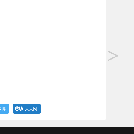
>
微博
人人网