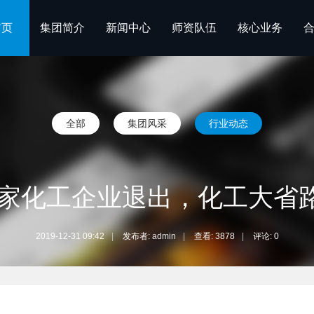
首页
集团简介
新闻中心
师资队伍
核心业务
全部
集团风采
行业动态
34家化工企业退出，化工大省
2019-12-31 09:42
|
发布者:
admin
|
查看:
3878
|
评论: 0