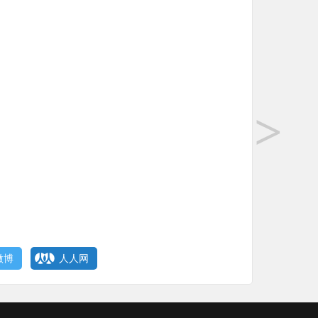
>
微博
人人网